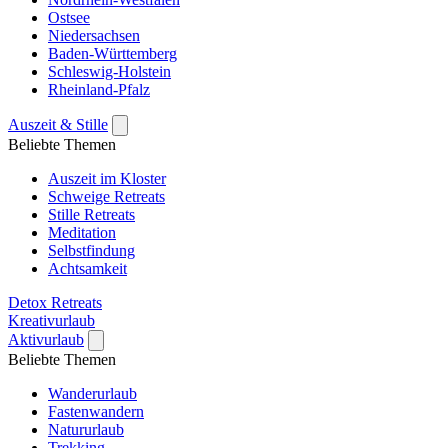
Ostsee
Niedersachsen
Baden-Württemberg
Schleswig-Holstein
Rheinland-Pfalz
Auszeit & Stille
Beliebte Themen
Auszeit im Kloster
Schweige Retreats
Stille Retreats
Meditation
Selbstfindung
Achtsamkeit
Detox Retreats
Kreativurlaub
Aktivurlaub
Beliebte Themen
Wanderurlaub
Fastenwandern
Natururlaub
Trekking