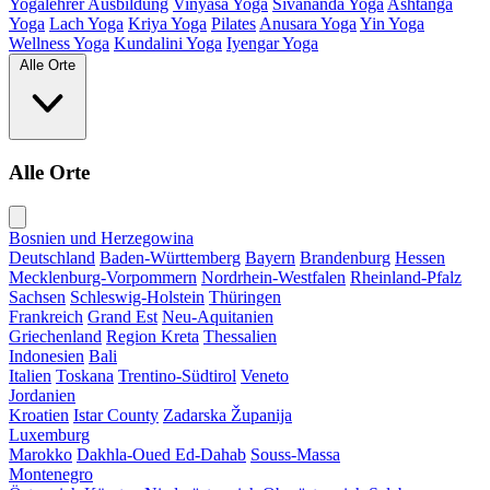
Yogalehrer Ausbildung
Vinyasa Yoga
Sivananda Yoga
Ashtanga
Yoga
Lach Yoga
Kriya Yoga
Pilates
Anusara Yoga
Yin Yoga
Wellness Yoga
Kundalini Yoga
Iyengar Yoga
Alle Orte
Alle Orte
Bosnien und Herzegowina
Deutschland
Baden-Württemberg
Bayern
Brandenburg
Hessen
Mecklenburg-Vorpommern
Nordrhein-Westfalen
Rheinland-Pfalz
Sachsen
Schleswig-Holstein
Thüringen
Frankreich
Grand Est
Neu-Aquitanien
Griechenland
Region Kreta
Thessalien
Indonesien
Bali
Italien
Toskana
Trentino-Südtirol
Veneto
Jordanien
Kroatien
Istar County
Zadarska Županija
Luxemburg
Marokko
Dakhla-Oued Ed-Dahab
Souss-Massa
Montenegro