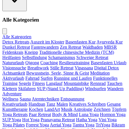
Alle Kategorien
Alle Kategorien
Detox Retreats
Auszeit im Kloster
Basenfasten Kur
Ayurveda Kur
Dunkel Retreat
Fastenwandern
Zen Retreat
Waldbaden
MBSR
Feldenkrais
Kneipp
Traditionelle chinesische Medizin (TCM)
Heilfasten
Selbstfindung
Schamanismus
Schweige Retreat
Natururlaub
Qigong
Coaching
Resilienztraining
Basenfasten Urlaub
Visionssuche
Breathwork
Stille Retreat
Vipassana
Digital Detox
Achtsamkeit
Bewusstsein, Seele, Sinne & Geist
Meditation
Aktivurlaub
Fahrrad
Surfen
Running und Laufen
Funktionelles
Training
Segeln
Fitness
Langlauf
Mountainbike
Rennrad
Tauchen
Klettern
Skifahren
SUP (Stand Up Paddling)
Windsurfen
Wandern
Adventure
Wellness
Sauna
Atemtechniken
Entspannung
Kreativurlaub
Handpan
Tanz
Malen
Kreatives Schreiben
Gesang
Kunsttherapie
Kochen
LandArt
Musik
Astrologie
Zeichnen
Töpfern
Yoga Retreats
Paar Retreat
Body & Mind
Luna Yoga
Hormon Yoga
SUP Yoga
Hot Yoga
Pranayama Retreat
Hatha Yoga
Vini Yoga
Yoga Pilates
Forrest Yoga
Aerial Yoga
Tantra Yoga
TriYoga
Bikram