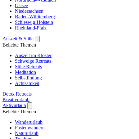
Ostsee
Niedersachsen
Baden-Württemberg
Schleswig-Holstein
Rheinland-Pfalz
Auszeit & Stille
Beliebte Themen
Auszeit im Kloster
Schweige Retreats
Stille Retreats
Meditation
Selbstfindung
Achtsamkeit
Detox Retreats
Kreativurlaub
Aktivurlaub
Beliebte Themen
Wanderurlaub
Fastenwandern
Natururlaub
Trekking