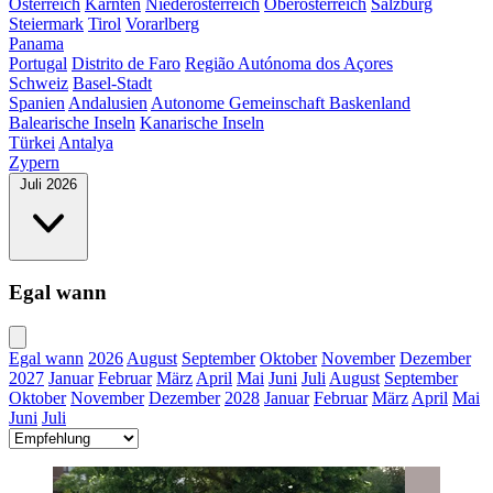
Österreich
Kärnten
Niederösterreich
Oberösterreich
Salzburg
Steiermark
Tirol
Vorarlberg
Panama
Portugal
Distrito de Faro
Região Autónoma dos Açores
Schweiz
Basel-Stadt
Spanien
Andalusien
Autonome Gemeinschaft Baskenland
Balearische Inseln
Kanarische Inseln
Türkei
Antalya
Zypern
Juli 2026
Egal wann
Egal wann
2026
August
September
Oktober
November
Dezember
2027
Januar
Februar
März
April
Mai
Juni
Juli
August
September
Oktober
November
Dezember
2028
Januar
Februar
März
April
Mai
Juni
Juli