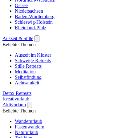
Ostsee
Niedersachsen
Baden-Württemberg
Schleswig-Holstein
Rheinland-Pfalz
Auszeit & Stille
Beliebte Themen
Auszeit im Kloster
Schweige Retreats
Stille Retreats
Meditation
Selbstfindung
Achtsamkeit
Detox Retreats
Kreativurlaub
Aktivurlaub
Beliebte Themen
Wanderurlaub
Fastenwandern
Natururlaub
Trekking