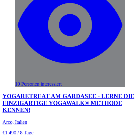
10 Personen interessiert
YOGARETREAT AM GARDASEE - LERNE DIE
EINZIGARTIGE YOGAWALK® METHODE
KENNEN!
Arco, Italien
€1.490
/ 8 Tage