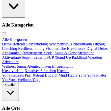
Alle Kategorien
Alle Kategorien
Detox Retreats
Selbstfindung
Schamanismus
Natururlaub
Qigong
Coaching
Resilienztraining
Visionssuche
Breathwork
Digital Detox
Achtsamkeit
Bewusstsein, Seele, Sinne & Geist
Meditation
Aktivurlaub
Segeln
Crossfit
SUP (Stand Up Paddling)
Wandern
Adventure
Wellness
Sauna
Atemtechniken
Entspannung
Kreativurlaub
Kreatives Schreiben
Kochen
Yoga Retreats
Paar Retreat
Body & Mind
Hatha Yoga
Yoga Pilates
Yin Yoga
Wellness Yoga
Kroatien
Alle Orte