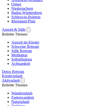
Ostsee
Niedersachsen
Baden-Württemberg
Schleswig-Holstein
Rheinland-Pfalz
Auszeit & Stille
Beliebte Themen
Auszeit im Kloster
Schweige Retreats
Stille Retreats
Meditation
Selbstfindung
Achtsamkeit
Detox Retreats
Kreativurlaub
Aktivurlaub
Beliebte Themen
Wanderurlaub
Fastenwandern
Natururlaub
Trekking