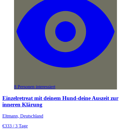
8 Personen interessiert
Einzelretreat mit deinem Hund-deine Auszeit zur
inneren Klärung
Eltmann, Deutschland
€333
/ 3 Tage