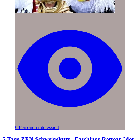
6 Personen interessiert
5 Tage ZEN Schweigekurs_ Faschings-Retreat "der