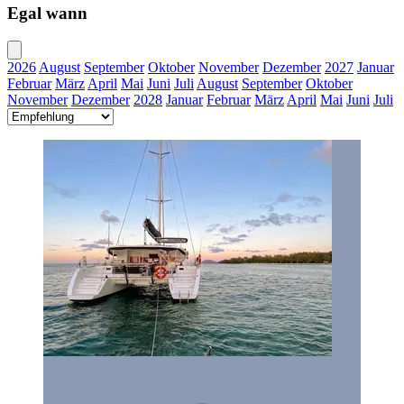
Egal wann
2026
August
September
Oktober
November
Dezember
2027
Januar
Februar
März
April
Mai
Juni
Juli
August
September
Oktober
November
Dezember
2028
Januar
Februar
März
April
Mai
Juni
Juli