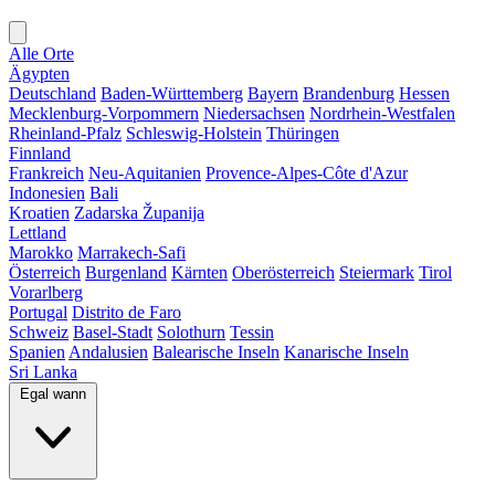
Alle Orte
Ägypten
Deutschland
Baden-Württemberg
Bayern
Brandenburg
Hessen
Mecklenburg-Vorpommern
Niedersachsen
Nordrhein-Westfalen
Rheinland-Pfalz
Schleswig-Holstein
Thüringen
Finnland
Frankreich
Neu-Aquitanien
Provence-Alpes-Côte d'Azur
Indonesien
Bali
Kroatien
Zadarska Županija
Lettland
Marokko
Marrakech-Safi
Österreich
Burgenland
Kärnten
Oberösterreich
Steiermark
Tirol
Vorarlberg
Portugal
Distrito de Faro
Schweiz
Basel-Stadt
Solothurn
Tessin
Spanien
Andalusien
Balearische Inseln
Kanarische Inseln
Sri Lanka
Egal wann