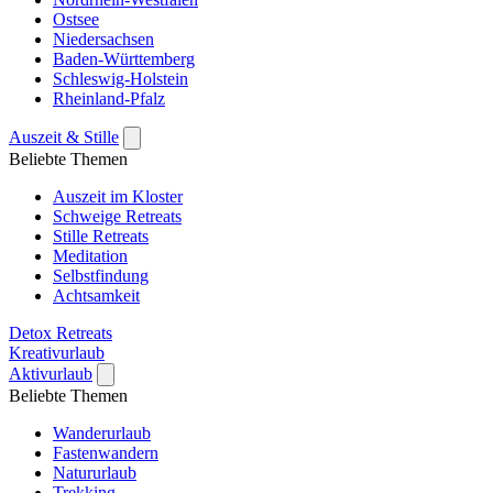
Ostsee
Niedersachsen
Baden-Württemberg
Schleswig-Holstein
Rheinland-Pfalz
Auszeit & Stille
Beliebte Themen
Auszeit im Kloster
Schweige Retreats
Stille Retreats
Meditation
Selbstfindung
Achtsamkeit
Detox Retreats
Kreativurlaub
Aktivurlaub
Beliebte Themen
Wanderurlaub
Fastenwandern
Natururlaub
Trekking