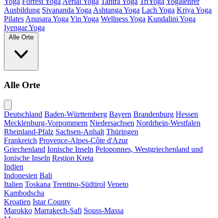
Yoga
Forrest Yoga
Aerial Yoga
Tantra Yoga
TriYoga
Yogalehrer
Ausbildung
Sivananda Yoga
Ashtanga Yoga
Lach Yoga
Kriya Yoga
Pilates
Anusara Yoga
Yin Yoga
Wellness Yoga
Kundalini Yoga
Iyengar Yoga
Alle Orte
Alle Orte
Deutschland
Baden-Württemberg
Bayern
Brandenburg
Hessen
Mecklenburg-Vorpommern
Niedersachsen
Nordrhein-Westfalen
Rheinland-Pfalz
Sachsen-Anhalt
Thüringen
Frankreich
Provence-Alpes-Côte d'Azur
Griechenland
Ionische Inseln
Peloponnes, Westgriechenland und
Ionische Inseln
Region Kreta
Indien
Indonesien
Bali
Italien
Toskana
Trentino-Südtirol
Veneto
Kambodscha
Kroatien
Istar County
Marokko
Marrakech-Safi
Souss-Massa