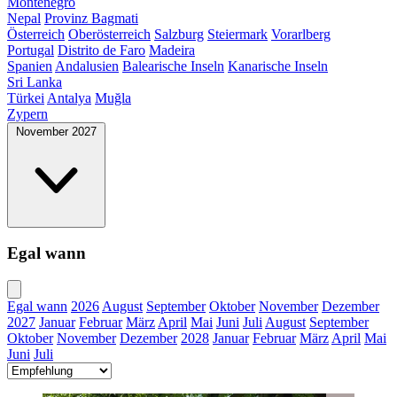
Montenegro
Nepal
Provinz Bagmati
Österreich
Oberösterreich
Salzburg
Steiermark
Vorarlberg
Portugal
Distrito de Faro
Madeira
Spanien
Andalusien
Balearische Inseln
Kanarische Inseln
Sri Lanka
Türkei
Antalya
Muğla
Zypern
November 2027
Egal wann
Egal wann
2026
August
September
Oktober
November
Dezember
2027
Januar
Februar
März
April
Mai
Juni
Juli
August
September
Oktober
November
Dezember
2028
Januar
Februar
März
April
Mai
Juni
Juli