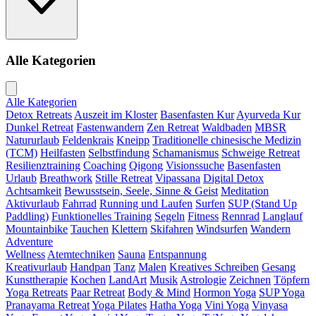
Alle Kategorien
Alle Kategorien
Detox Retreats
Auszeit im Kloster
Basenfasten Kur
Ayurveda Kur
Dunkel Retreat
Fastenwandern
Zen Retreat
Waldbaden
MBSR
Natururlaub
Feldenkrais
Kneipp
Traditionelle chinesische Medizin
(TCM)
Heilfasten
Selbstfindung
Schamanismus
Schweige Retreat
Resilienztraining
Coaching
Qigong
Visionssuche
Basenfasten
Urlaub
Breathwork
Stille Retreat
Vipassana
Digital Detox
Achtsamkeit
Bewusstsein, Seele, Sinne & Geist
Meditation
Aktivurlaub
Fahrrad
Running und Laufen
Surfen
SUP (Stand Up
Paddling)
Funktionelles Training
Segeln
Fitness
Rennrad
Langlauf
Mountainbike
Tauchen
Klettern
Skifahren
Windsurfen
Wandern
Adventure
Wellness
Atemtechniken
Sauna
Entspannung
Kreativurlaub
Handpan
Tanz
Malen
Kreatives Schreiben
Gesang
Kunsttherapie
Kochen
LandArt
Musik
Astrologie
Zeichnen
Töpfern
Yoga Retreats
Paar Retreat
Body & Mind
Hormon Yoga
SUP Yoga
Pranayama Retreat
Yoga Pilates
Hatha Yoga
Vini Yoga
Vinyasa