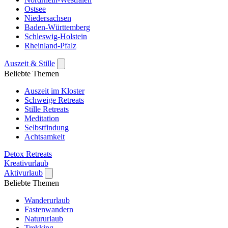
Ostsee
Niedersachsen
Baden-Württemberg
Schleswig-Holstein
Rheinland-Pfalz
Auszeit & Stille
Beliebte Themen
Auszeit im Kloster
Schweige Retreats
Stille Retreats
Meditation
Selbstfindung
Achtsamkeit
Detox Retreats
Kreativurlaub
Aktivurlaub
Beliebte Themen
Wanderurlaub
Fastenwandern
Natururlaub
Trekking