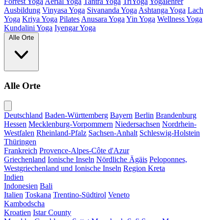
Forrest Yoga
Aerial Yoga
Tantra Yoga
TriYoga
Yogalehrer
Ausbildung
Vinyasa Yoga
Sivananda Yoga
Ashtanga Yoga
Lach
Yoga
Kriya Yoga
Pilates
Anusara Yoga
Yin Yoga
Wellness Yoga
Kundalini Yoga
Iyengar Yoga
Alle Orte
Alle Orte
Deutschland
Baden-Württemberg
Bayern
Berlin
Brandenburg
Hessen
Mecklenburg-Vorpommern
Niedersachsen
Nordrhein-
Westfalen
Rheinland-Pfalz
Sachsen-Anhalt
Schleswig-Holstein
Thüringen
Frankreich
Provence-Alpes-Côte d'Azur
Griechenland
Ionische Inseln
Nördliche Ägäis
Peloponnes,
Westgriechenland und Ionische Inseln
Region Kreta
Indien
Indonesien
Bali
Italien
Toskana
Trentino-Südtirol
Veneto
Kambodscha
Kroatien
Istar County