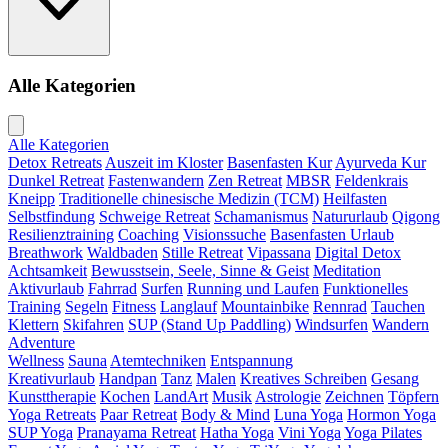
Alle Kategorien
Alle Kategorien
Detox Retreats
Auszeit im Kloster
Basenfasten Kur
Ayurveda Kur
Dunkel Retreat
Fastenwandern
Zen Retreat
MBSR
Feldenkrais
Kneipp
Traditionelle chinesische Medizin (TCM)
Heilfasten
Selbstfindung
Schweige Retreat
Schamanismus
Natururlaub
Qigong
Resilienztraining
Coaching
Visionssuche
Basenfasten Urlaub
Breathwork
Waldbaden
Stille Retreat
Vipassana
Digital Detox
Achtsamkeit
Bewusstsein, Seele, Sinne & Geist
Meditation
Aktivurlaub
Fahrrad
Surfen
Running und Laufen
Funktionelles
Training
Segeln
Fitness
Langlauf
Mountainbike
Rennrad
Tauchen
Klettern
Skifahren
SUP (Stand Up Paddling)
Windsurfen
Wandern
Adventure
Wellness
Sauna
Atemtechniken
Entspannung
Kreativurlaub
Handpan
Tanz
Malen
Kreatives Schreiben
Gesang
Kunsttherapie
Kochen
LandArt
Musik
Astrologie
Zeichnen
Töpfern
Yoga Retreats
Paar Retreat
Body & Mind
Luna Yoga
Hormon Yoga
SUP Yoga
Pranayama Retreat
Hatha Yoga
Vini Yoga
Yoga Pilates