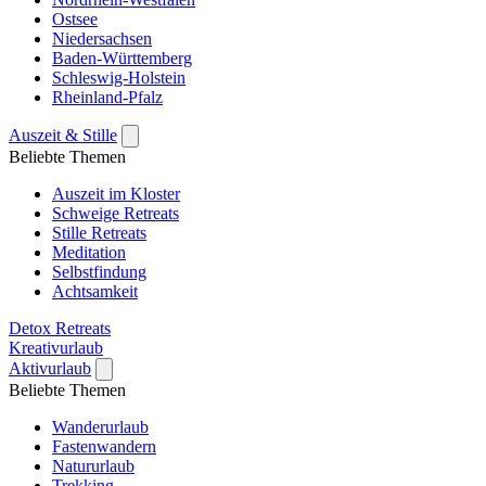
Ostsee
Niedersachsen
Baden-Württemberg
Schleswig-Holstein
Rheinland-Pfalz
Auszeit & Stille
Beliebte Themen
Auszeit im Kloster
Schweige Retreats
Stille Retreats
Meditation
Selbstfindung
Achtsamkeit
Detox Retreats
Kreativurlaub
Aktivurlaub
Beliebte Themen
Wanderurlaub
Fastenwandern
Natururlaub
Trekking