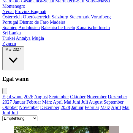
Marokko
Casablanca-Settat
Marrakech-Safi
Souss-Massa
Montenegro
Nepal
Provinz Bagmati
Österreich
Oberösterreich
Salzburg
Steiermark
Vorarlberg
Portugal
Distrito de Faro
Madeira
Spanien
Andalusien
Balearische Inseln
Kanarische Inseln
Sri Lanka
Türkei
Antalya
Muğla
Zypern
Mai 2027
Egal wann
Egal wann
2026
August
September
Oktober
November
Dezember
2027
Januar
Februar
März
April
Mai
Juni
Juli
August
September
Oktober
November
Dezember
2028
Januar
Februar
März
April
Mai
Juni
Juli