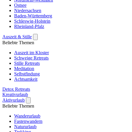
Ostsee
Niedersachsen
Baden-Württemberg
Schleswig-Holstein
Rheinland-Pfalz
Auszeit & Stille
Beliebte Themen
Auszeit im Kloster
Schweige Retreats
Stille Retreats
Meditation
Selbstfindung
Achtsamkeit
Detox Retreats
Kreativurlaub
Aktivurlaub
Beliebte Themen
Wanderurlaub
Fastenwandern
Natururlaub
Trekking