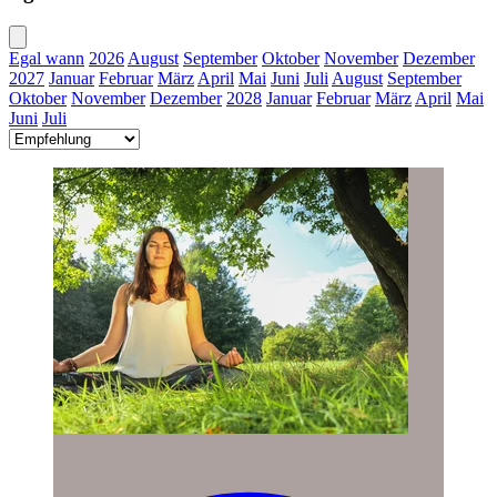
Egal wann
2026
August
September
Oktober
November
Dezember
2027
Januar
Februar
März
April
Mai
Juni
Juli
August
September
Oktober
November
Dezember
2028
Januar
Februar
März
April
Mai
Juni
Juli