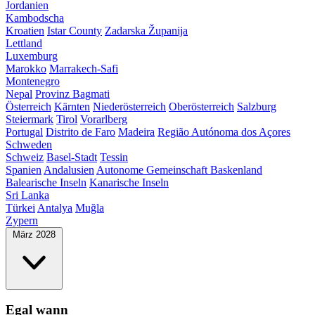
Jordanien
Kambodscha
Kroatien
Istar County
Zadarska Županija
Lettland
Luxemburg
Marokko
Marrakech-Safi
Montenegro
Nepal
Provinz Bagmati
Österreich
Kärnten
Niederösterreich
Oberösterreich
Salzburg
Steiermark
Tirol
Vorarlberg
Portugal
Distrito de Faro
Madeira
Região Autónoma dos Açores
Schweden
Schweiz
Basel-Stadt
Tessin
Spanien
Andalusien
Autonome Gemeinschaft Baskenland
Balearische Inseln
Kanarische Inseln
Sri Lanka
Türkei
Antalya
Muğla
Zypern
März 2028
Egal wann