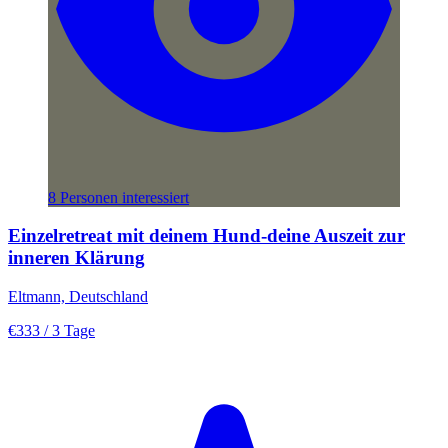
8 Personen interessiert
Einzelretreat mit deinem Hund-deine Auszeit zur
inneren Klärung
Eltmann, Deutschland
€333
/ 3 Tage