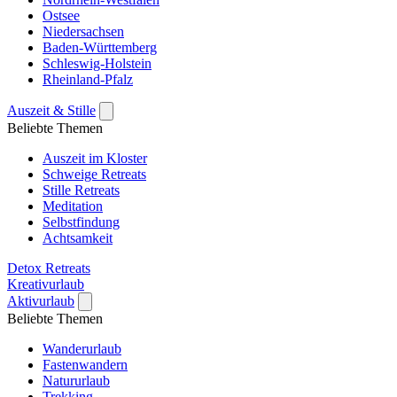
Ostsee
Niedersachsen
Baden-Württemberg
Schleswig-Holstein
Rheinland-Pfalz
Auszeit & Stille
Beliebte Themen
Auszeit im Kloster
Schweige Retreats
Stille Retreats
Meditation
Selbstfindung
Achtsamkeit
Detox Retreats
Kreativurlaub
Aktivurlaub
Beliebte Themen
Wanderurlaub
Fastenwandern
Natururlaub
Trekking