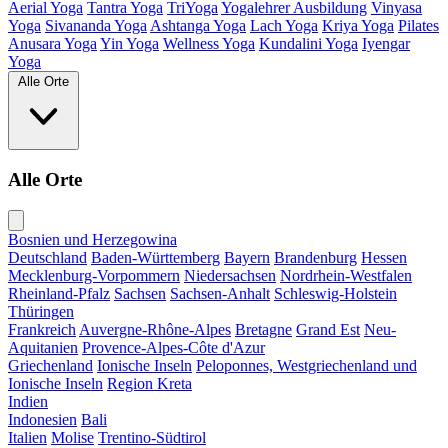
Aerial Yoga
Tantra Yoga
TriYoga
Yogalehrer Ausbildung
Vinyasa
Yoga
Sivananda Yoga
Ashtanga Yoga
Lach Yoga
Kriya Yoga
Pilates
Anusara Yoga
Yin Yoga
Wellness Yoga
Kundalini Yoga
Iyengar
Yoga
Alle Orte
Alle Orte
Bosnien und Herzegowina
Deutschland
Baden-Württemberg
Bayern
Brandenburg
Hessen
Mecklenburg-Vorpommern
Niedersachsen
Nordrhein-Westfalen
Rheinland-Pfalz
Sachsen
Sachsen-Anhalt
Schleswig-Holstein
Thüringen
Frankreich
Auvergne-Rhône-Alpes
Bretagne
Grand Est
Neu-
Aquitanien
Provence-Alpes-Côte d'Azur
Griechenland
Ionische Inseln
Peloponnes, Westgriechenland und
Ionische Inseln
Region Kreta
Indien
Indonesien
Bali
Italien
Molise
Trentino-Südtirol