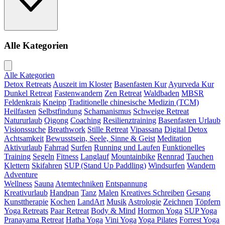
Alle Kategorien
Alle Kategorien
Detox Retreats
Auszeit im Kloster
Basenfasten Kur
Ayurveda Kur
Dunkel Retreat
Fastenwandern
Zen Retreat
Waldbaden
MBSR
Feldenkrais
Kneipp
Traditionelle chinesische Medizin (TCM)
Heilfasten
Selbstfindung
Schamanismus
Schweige Retreat
Natururlaub
Qigong
Coaching
Resilienztraining
Basenfasten Urlaub
Visionssuche
Breathwork
Stille Retreat
Vipassana
Digital Detox
Achtsamkeit
Bewusstsein, Seele, Sinne & Geist
Meditation
Aktivurlaub
Fahrrad
Surfen
Running und Laufen
Funktionelles
Training
Segeln
Fitness
Langlauf
Mountainbike
Rennrad
Tauchen
Klettern
Skifahren
SUP (Stand Up Paddling)
Windsurfen
Wandern
Adventure
Wellness
Sauna
Atemtechniken
Entspannung
Kreativurlaub
Handpan
Tanz
Malen
Kreatives Schreiben
Gesang
Kunsttherapie
Kochen
LandArt
Musik
Astrologie
Zeichnen
Töpfern
Yoga Retreats
Paar Retreat
Body & Mind
Hormon Yoga
SUP Yoga
Pranayama Retreat
Hatha Yoga
Vini Yoga
Yoga Pilates
Forrest Yoga