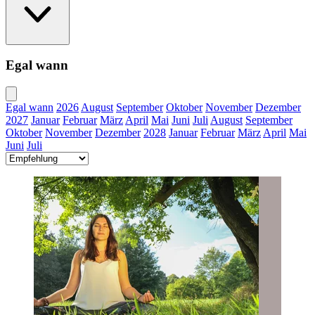
Egal wann
Egal wann
2026
August
September
Oktober
November
Dezember
2027
Januar
Februar
März
April
Mai
Juni
Juli
August
September
Oktober
November
Dezember
2028
Januar
Februar
März
April
Mai
Juni
Juli