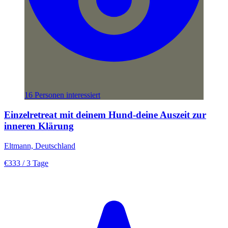
16 Personen interessiert
Einzelretreat mit deinem Hund-deine Auszeit zur
inneren Klärung
Eltmann, Deutschland
€333
/ 3 Tage