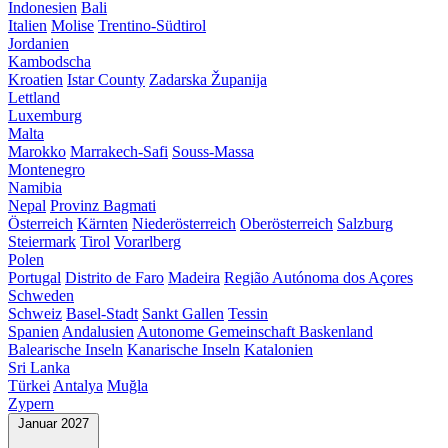
Indonesien
Bali
Italien
Molise
Trentino-Südtirol
Jordanien
Kambodscha
Kroatien
Istar County
Zadarska Županija
Lettland
Luxemburg
Malta
Marokko
Marrakech-Safi
Souss-Massa
Montenegro
Namibia
Nepal
Provinz Bagmati
Österreich
Kärnten
Niederösterreich
Oberösterreich
Salzburg
Steiermark
Tirol
Vorarlberg
Polen
Portugal
Distrito de Faro
Madeira
Região Autónoma dos Açores
Schweden
Schweiz
Basel-Stadt
Sankt Gallen
Tessin
Spanien
Andalusien
Autonome Gemeinschaft Baskenland
Balearische Inseln
Kanarische Inseln
Katalonien
Sri Lanka
Türkei
Antalya
Muğla
Zypern
Januar 2027