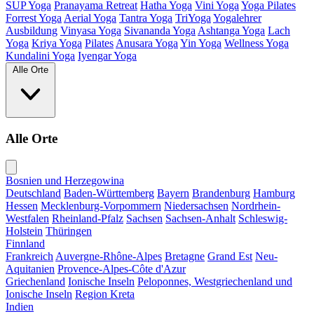
SUP Yoga
Pranayama Retreat
Hatha Yoga
Vini Yoga
Yoga Pilates
Forrest Yoga
Aerial Yoga
Tantra Yoga
TriYoga
Yogalehrer
Ausbildung
Vinyasa Yoga
Sivananda Yoga
Ashtanga Yoga
Lach
Yoga
Kriya Yoga
Pilates
Anusara Yoga
Yin Yoga
Wellness Yoga
Kundalini Yoga
Iyengar Yoga
Alle Orte
Alle Orte
Bosnien und Herzegowina
Deutschland
Baden-Württemberg
Bayern
Brandenburg
Hamburg
Hessen
Mecklenburg-Vorpommern
Niedersachsen
Nordrhein-
Westfalen
Rheinland-Pfalz
Sachsen
Sachsen-Anhalt
Schleswig-
Holstein
Thüringen
Finnland
Frankreich
Auvergne-Rhône-Alpes
Bretagne
Grand Est
Neu-
Aquitanien
Provence-Alpes-Côte d'Azur
Griechenland
Ionische Inseln
Peloponnes, Westgriechenland und
Ionische Inseln
Region Kreta
Indien