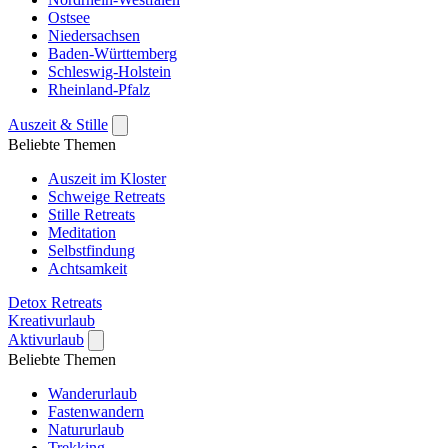
Ostsee
Niedersachsen
Baden-Württemberg
Schleswig-Holstein
Rheinland-Pfalz
Auszeit & Stille
Beliebte Themen
Auszeit im Kloster
Schweige Retreats
Stille Retreats
Meditation
Selbstfindung
Achtsamkeit
Detox Retreats
Kreativurlaub
Aktivurlaub
Beliebte Themen
Wanderurlaub
Fastenwandern
Natururlaub
Trekking