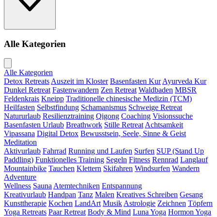
Alle Kategorien
Alle Kategorien
Detox Retreats
Auszeit im Kloster
Basenfasten Kur
Ayurveda Kur
Dunkel Retreat
Fastenwandern
Zen Retreat
Waldbaden
MBSR
Feldenkrais
Kneipp
Traditionelle chinesische Medizin (TCM)
Heilfasten
Selbstfindung
Schamanismus
Schweige Retreat
Natururlaub
Resilienztraining
Qigong
Coaching
Visionssuche
Basenfasten Urlaub
Breathwork
Stille Retreat
Achtsamkeit
Vipassana
Digital Detox
Bewusstsein, Seele, Sinne & Geist
Meditation
Aktivurlaub
Fahrrad
Running und Laufen
Surfen
SUP (Stand Up
Paddling)
Funktionelles Training
Segeln
Fitness
Rennrad
Langlauf
Mountainbike
Tauchen
Klettern
Skifahren
Windsurfen
Wandern
Adventure
Wellness
Sauna
Atemtechniken
Entspannung
Kreativurlaub
Handpan
Tanz
Malen
Kreatives Schreiben
Gesang
Kunsttherapie
Kochen
LandArt
Musik
Astrologie
Zeichnen
Töpfern
Yoga Retreats
Paar Retreat
Body & Mind
Luna Yoga
Hormon Yoga