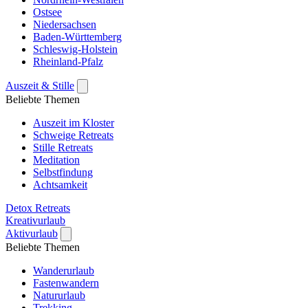
Ostsee
Niedersachsen
Baden-Württemberg
Schleswig-Holstein
Rheinland-Pfalz
Auszeit & Stille
Beliebte Themen
Auszeit im Kloster
Schweige Retreats
Stille Retreats
Meditation
Selbstfindung
Achtsamkeit
Detox Retreats
Kreativurlaub
Aktivurlaub
Beliebte Themen
Wanderurlaub
Fastenwandern
Natururlaub
Trekking