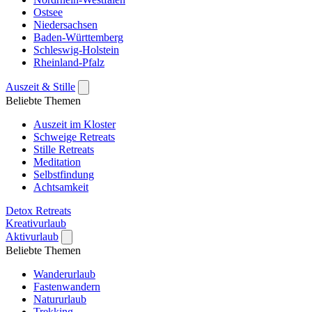
Ostsee
Niedersachsen
Baden-Württemberg
Schleswig-Holstein
Rheinland-Pfalz
Auszeit & Stille
Beliebte Themen
Auszeit im Kloster
Schweige Retreats
Stille Retreats
Meditation
Selbstfindung
Achtsamkeit
Detox Retreats
Kreativurlaub
Aktivurlaub
Beliebte Themen
Wanderurlaub
Fastenwandern
Natururlaub
Trekking