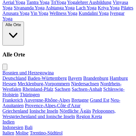
Aerial Yoga
Tantra Yoga
TriYoga
Yogalehrer Ausbildung
Vinyasa
Yoga
Sivananda Yoga
Ashtanga Yoga
Lach Yoga
Kriya Yoga
Pilates
Anusara Yoga
Yin Yoga
Wellness Yoga
Kundalini Yoga
Iyengar
Yoga
Alle Orte
Alle Orte
Bosnien und Herzegowina
Deutschland
Baden-Württemberg
Bayern
Brandenburg
Hamburg
Hessen
Mecklenburg-Vorpommern
Niedersachsen
Nordrhein-
Westfalen
Rheinland-Pfalz
Sachsen
Sachsen-Anhalt
Schleswig-
Holstein
Thüringen
Frankreich
Auvergne-Rhône-Alpes
Bretagne
Grand Est
Neu-
Aquitanien
Provence-Alpes-Côte d'Azur
Griechenland
Ionische Inseln
Nördliche Ägäis
Peloponnes,
Westgriechenland und Ionische Inseln
Region Kreta
Indien
Indonesien
Bali
Italien
Molise
Trentino-Südtirol