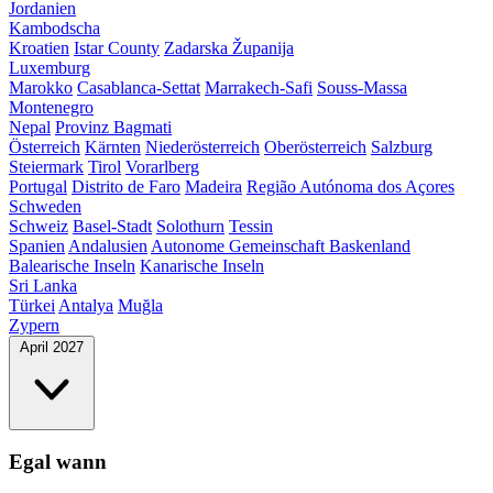
Jordanien
Kambodscha
Kroatien
Istar County
Zadarska Županija
Luxemburg
Marokko
Casablanca-Settat
Marrakech-Safi
Souss-Massa
Montenegro
Nepal
Provinz Bagmati
Österreich
Kärnten
Niederösterreich
Oberösterreich
Salzburg
Steiermark
Tirol
Vorarlberg
Portugal
Distrito de Faro
Madeira
Região Autónoma dos Açores
Schweden
Schweiz
Basel-Stadt
Solothurn
Tessin
Spanien
Andalusien
Autonome Gemeinschaft Baskenland
Balearische Inseln
Kanarische Inseln
Sri Lanka
Türkei
Antalya
Muğla
Zypern
April 2027
Egal wann