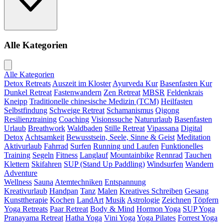
Alle Kategorien
Alle Kategorien
Detox Retreats
Auszeit im Kloster
Ayurveda Kur
Basenfasten Kur
Dunkel Retreat
Fastenwandern
Zen Retreat
MBSR
Feldenkrais
Kneipp
Traditionelle chinesische Medizin (TCM)
Heilfasten
Selbstfindung
Schweige Retreat
Schamanismus
Qigong
Resilienztraining
Coaching
Visionssuche
Natururlaub
Basenfasten
Urlaub
Breathwork
Waldbaden
Stille Retreat
Vipassana
Digital
Detox
Achtsamkeit
Bewusstsein, Seele, Sinne & Geist
Meditation
Aktivurlaub
Fahrrad
Surfen
Running und Laufen
Funktionelles
Training
Segeln
Fitness
Langlauf
Mountainbike
Rennrad
Tauchen
Klettern
Skifahren
SUP (Stand Up Paddling)
Windsurfen
Wandern
Adventure
Wellness
Sauna
Atemtechniken
Entspannung
Kreativurlaub
Handpan
Tanz
Malen
Kreatives Schreiben
Gesang
Kunsttherapie
Kochen
LandArt
Musik
Astrologie
Zeichnen
Töpfern
Yoga Retreats
Paar Retreat
Body & Mind
Hormon Yoga
SUP Yoga
Pranayama Retreat
Hatha Yoga
Vini Yoga
Yoga Pilates
Forrest Yoga