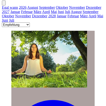
Egal wann
2026
August
September
Oktober
November
Dezember
2027
Januar
Februar
März
April
Mai
Juni
Juli
August
September
Oktober
November
Dezember
2028
Januar
Februar
März
April
Mai
Juni
Juli