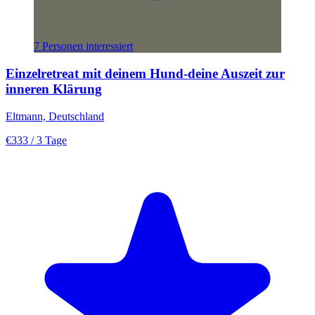
7 Personen interessiert
Einzelretreat mit deinem Hund-deine Auszeit zur
inneren Klärung
Eltmann, Deutschland
€333
/ 3 Tage