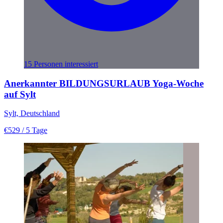
15 Personen interessiert
Anerkannter BILDUNGSURLAUB Yoga-Woche
auf Sylt
Sylt, Deutschland
€529
/ 5 Tage