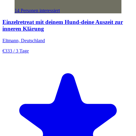
14 Personen interessiert
Einzelretreat mit deinem Hund-deine Auszeit zur
inneren Klärung
Eltmann, Deutschland
€333
/ 3 Tage