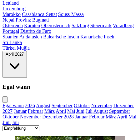
Lettland
Luxemburg
Marokko
Casablanca-Settat
Souss-Massa
Nepal
Provinz Bagmati
Österreich
Kärnten
Oberösterreich
Salzburg
Steiermark
Vorarlberg
Portugal
Distrito de Faro
Spanien
Andalusien
Balearische Inseln
Kanarische Inseln
Sri Lanka
Türkei
Muğla
April 2027
Egal wann
Egal wann
2026
August
September
Oktober
November
Dezember
2027
Januar
Februar
März
April
Mai
Juni
Juli
August
September
Oktober
November
Dezember
2028
Januar
Februar
März
April
Mai
Juni
Juli