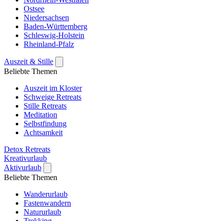
Ostsee
Niedersachsen
Baden-Württemberg
Schleswig-Holstein
Rheinland-Pfalz
Auszeit & Stille
Beliebte Themen
Auszeit im Kloster
Schweige Retreats
Stille Retreats
Meditation
Selbstfindung
Achtsamkeit
Detox Retreats
Kreativurlaub
Aktivurlaub
Beliebte Themen
Wanderurlaub
Fastenwandern
Natururlaub
Trekking