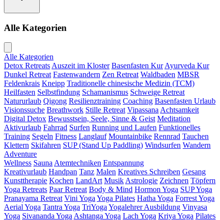
Alle Kategorien
Alle Kategorien
Detox Retreats
Auszeit im Kloster
Basenfasten Kur
Ayurveda Kur
Dunkel Retreat
Fastenwandern
Zen Retreat
Waldbaden
MBSR
Feldenkrais
Kneipp
Traditionelle chinesische Medizin (TCM)
Heilfasten
Selbstfindung
Schamanismus
Schweige Retreat
Natururlaub
Qigong
Resilienztraining
Coaching
Basenfasten Urlaub
Visionssuche
Breathwork
Stille Retreat
Vipassana
Achtsamkeit
Digital Detox
Bewusstsein, Seele, Sinne & Geist
Meditation
Aktivurlaub
Fahrrad
Surfen
Running und Laufen
Funktionelles
Training
Segeln
Fitness
Langlauf
Mountainbike
Rennrad
Tauchen
Klettern
Skifahren
SUP (Stand Up Paddling)
Windsurfen
Wandern
Adventure
Wellness
Sauna
Atemtechniken
Entspannung
Kreativurlaub
Handpan
Tanz
Malen
Kreatives Schreiben
Gesang
Kunsttherapie
Kochen
LandArt
Musik
Astrologie
Zeichnen
Töpfern
Yoga Retreats
Paar Retreat
Body & Mind
Hormon Yoga
SUP Yoga
Pranayama Retreat
Vini Yoga
Yoga Pilates
Hatha Yoga
Forrest Yoga
Aerial Yoga
Tantra Yoga
TriYoga
Yogalehrer Ausbildung
Vinyasa
Yoga
Sivananda Yoga
Ashtanga Yoga
Lach Yoga
Kriya Yoga
Pilates