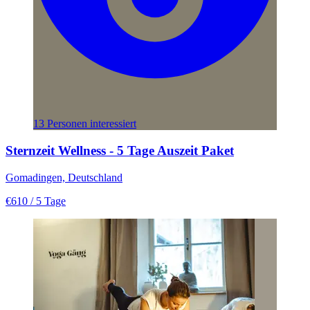
13 Personen interessiert
Sternzeit Wellness - 5 Tage Auszeit Paket
Gomadingen, Deutschland
€610
/ 5 Tage