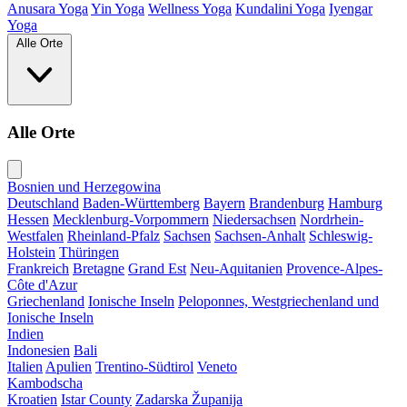
Anusara Yoga
Yin Yoga
Wellness Yoga
Kundalini Yoga
Iyengar
Yoga
Alle Orte
Alle Orte
Bosnien und Herzegowina
Deutschland
Baden-Württemberg
Bayern
Brandenburg
Hamburg
Hessen
Mecklenburg-Vorpommern
Niedersachsen
Nordrhein-
Westfalen
Rheinland-Pfalz
Sachsen
Sachsen-Anhalt
Schleswig-
Holstein
Thüringen
Frankreich
Bretagne
Grand Est
Neu-Aquitanien
Provence-Alpes-
Côte d'Azur
Griechenland
Ionische Inseln
Peloponnes, Westgriechenland und
Ionische Inseln
Indien
Indonesien
Bali
Italien
Apulien
Trentino-Südtirol
Veneto
Kambodscha
Kroatien
Istar County
Zadarska Županija