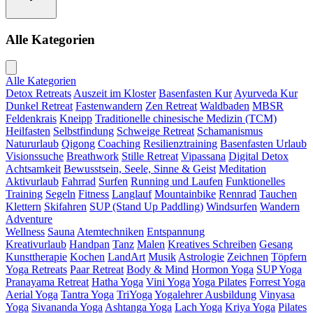
Alle Kategorien
Alle Kategorien
Detox Retreats
Auszeit im Kloster
Basenfasten Kur
Ayurveda Kur
Dunkel Retreat
Fastenwandern
Zen Retreat
Waldbaden
MBSR
Feldenkrais
Kneipp
Traditionelle chinesische Medizin (TCM)
Heilfasten
Selbstfindung
Schweige Retreat
Schamanismus
Natururlaub
Qigong
Coaching
Resilienztraining
Basenfasten Urlaub
Visionssuche
Breathwork
Stille Retreat
Vipassana
Digital Detox
Achtsamkeit
Bewusstsein, Seele, Sinne & Geist
Meditation
Aktivurlaub
Fahrrad
Surfen
Running und Laufen
Funktionelles
Training
Segeln
Fitness
Langlauf
Mountainbike
Rennrad
Tauchen
Klettern
Skifahren
SUP (Stand Up Paddling)
Windsurfen
Wandern
Adventure
Wellness
Sauna
Atemtechniken
Entspannung
Kreativurlaub
Handpan
Tanz
Malen
Kreatives Schreiben
Gesang
Kunsttherapie
Kochen
LandArt
Musik
Astrologie
Zeichnen
Töpfern
Yoga Retreats
Paar Retreat
Body & Mind
Hormon Yoga
SUP Yoga
Pranayama Retreat
Hatha Yoga
Vini Yoga
Yoga Pilates
Forrest Yoga
Aerial Yoga
Tantra Yoga
TriYoga
Yogalehrer Ausbildung
Vinyasa
Yoga
Sivananda Yoga
Ashtanga Yoga
Lach Yoga
Kriya Yoga
Pilates