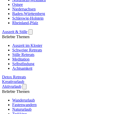
Ostsee
Niedersachsen
Baden-Württemberg
Schleswig-Holstein
Rheinland-Pfalz
Auszeit & Stille
Beliebte Themen
Auszeit im Kloster
Schweige Retreats
Stille Retreats
Meditation
Selbstfindung
Achtsamkeit
Detox Retreats
Kreativurlaub
Aktivurlaub
Beliebte Themen
Wanderurlaub
Fastenwandern
Natururlaub
Trekking