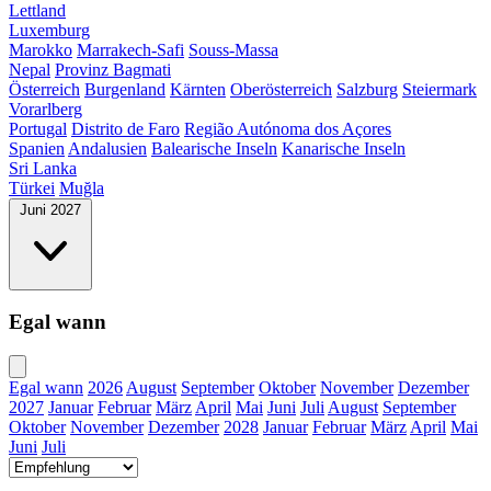
Lettland
Luxemburg
Marokko
Marrakech-Safi
Souss-Massa
Nepal
Provinz Bagmati
Österreich
Burgenland
Kärnten
Oberösterreich
Salzburg
Steiermark
Vorarlberg
Portugal
Distrito de Faro
Região Autónoma dos Açores
Spanien
Andalusien
Balearische Inseln
Kanarische Inseln
Sri Lanka
Türkei
Muğla
Juni 2027
Egal wann
Egal wann
2026
August
September
Oktober
November
Dezember
2027
Januar
Februar
März
April
Mai
Juni
Juli
August
September
Oktober
November
Dezember
2028
Januar
Februar
März
April
Mai
Juni
Juli