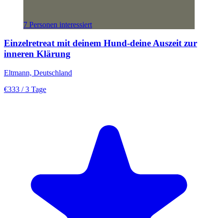
7 Personen interessiert
Einzelretreat mit deinem Hund-deine Auszeit zur
inneren Klärung
Eltmann, Deutschland
€333
/ 3 Tage