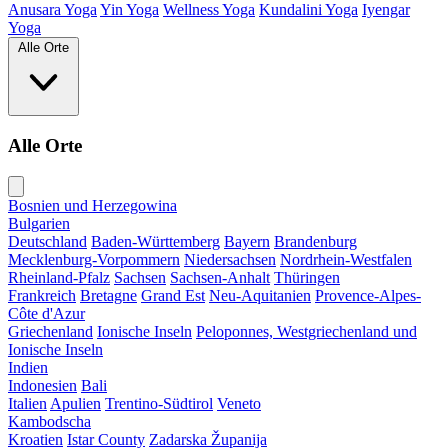
Anusara Yoga
Yin Yoga
Wellness Yoga
Kundalini Yoga
Iyengar
Yoga
Alle Orte
Alle Orte
Bosnien und Herzegowina
Bulgarien
Deutschland
Baden-Württemberg
Bayern
Brandenburg
Mecklenburg-Vorpommern
Niedersachsen
Nordrhein-Westfalen
Rheinland-Pfalz
Sachsen
Sachsen-Anhalt
Thüringen
Frankreich
Bretagne
Grand Est
Neu-Aquitanien
Provence-Alpes-
Côte d'Azur
Griechenland
Ionische Inseln
Peloponnes, Westgriechenland und
Ionische Inseln
Indien
Indonesien
Bali
Italien
Apulien
Trentino-Südtirol
Veneto
Kambodscha
Kroatien
Istar County
Zadarska Županija