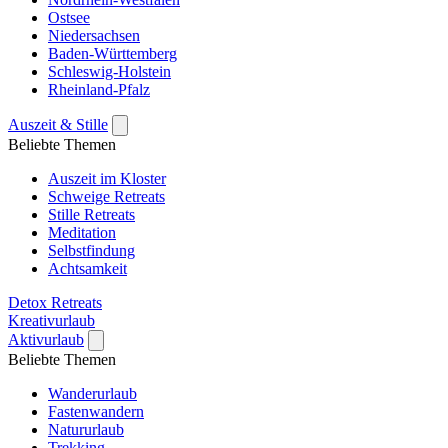
Ostsee
Niedersachsen
Baden-Württemberg
Schleswig-Holstein
Rheinland-Pfalz
Auszeit & Stille
Beliebte Themen
Auszeit im Kloster
Schweige Retreats
Stille Retreats
Meditation
Selbstfindung
Achtsamkeit
Detox Retreats
Kreativurlaub
Aktivurlaub
Beliebte Themen
Wanderurlaub
Fastenwandern
Natururlaub
Trekking