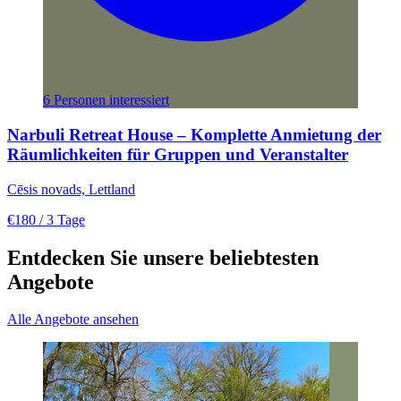
6 Personen interessiert
Narbuli Retreat House – Komplette Anmietung der
Räumlichkeiten für Gruppen und Veranstalter
Cēsis novads, Lettland
€180
/ 3 Tage
Entdecken Sie unsere beliebtesten
Angebote
Alle Angebote ansehen