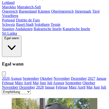
Lettland
Marokko
Marrakech-Safi
Österreich
Burgenland
Kärnten
Oberösterreich
Steiermark
Tirol
Vorarlberg
Portugal
Distrito de Faro
Schweiz
Basel-Stadt
Solothurn
Tessin
Spanien
Andalusien
Balearische Inseln
Kanarische Inseln
Sri Lanka
Egal wann
Egal wann
2026
August
September
Oktober
November
Dezember
2027
Januar
Februar
März
April
Mai
Juni
Juli
August
September
Oktober
November
Dezember
2028
Januar
Februar
März
April
Mai
Juni
Juli