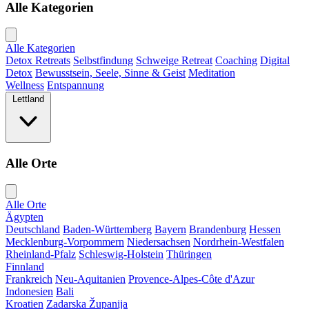
Alle Kategorien
Alle Kategorien
Detox Retreats
Selbstfindung
Schweige Retreat
Coaching
Digital
Detox
Bewusstsein, Seele, Sinne & Geist
Meditation
Wellness
Entspannung
Lettland
Alle Orte
Alle Orte
Ägypten
Deutschland
Baden-Württemberg
Bayern
Brandenburg
Hessen
Mecklenburg-Vorpommern
Niedersachsen
Nordrhein-Westfalen
Rheinland-Pfalz
Schleswig-Holstein
Thüringen
Finnland
Frankreich
Neu-Aquitanien
Provence-Alpes-Côte d'Azur
Indonesien
Bali
Kroatien
Zadarska Županija