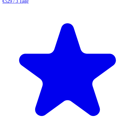
€529
/ 3 Tage