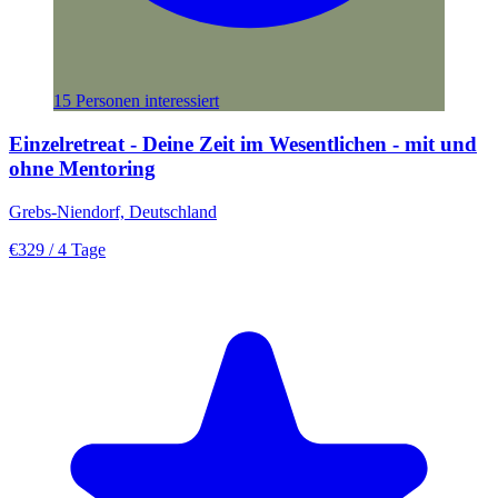
15 Personen interessiert
Einzelretreat - Deine Zeit im Wesentlichen - mit und
ohne Mentoring
Grebs-Niendorf, Deutschland
€329
/ 4 Tage