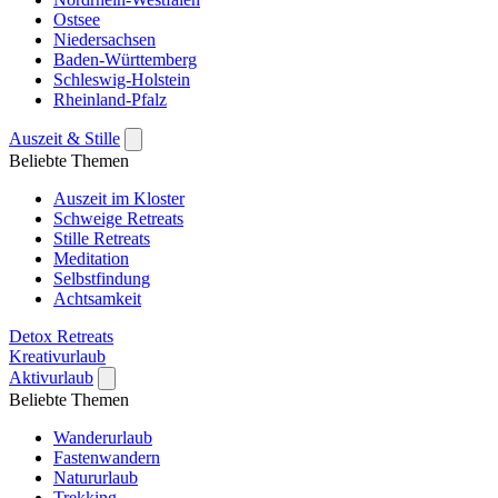
Ostsee
Niedersachsen
Baden-Württemberg
Schleswig-Holstein
Rheinland-Pfalz
Auszeit & Stille
Beliebte Themen
Auszeit im Kloster
Schweige Retreats
Stille Retreats
Meditation
Selbstfindung
Achtsamkeit
Detox Retreats
Kreativurlaub
Aktivurlaub
Beliebte Themen
Wanderurlaub
Fastenwandern
Natururlaub
Trekking