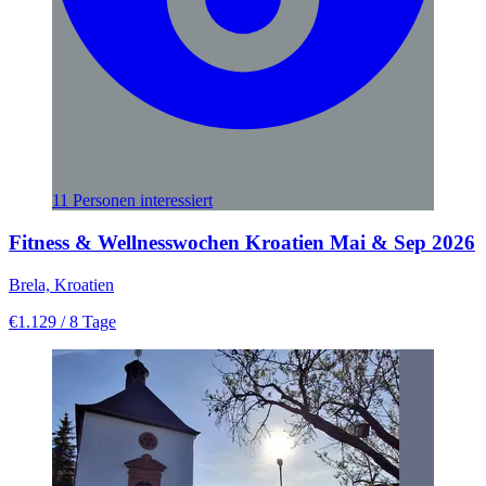
11 Personen interessiert
Fitness & Wellnesswochen Kroatien Mai & Sep 2026
Brela, Kroatien
€1.129
/ 8 Tage