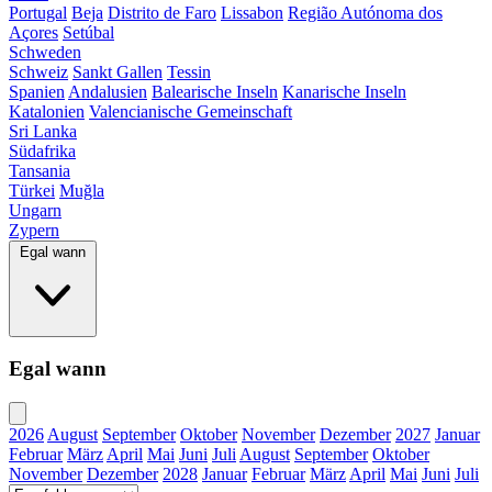
Portugal
Beja
Distrito de Faro
Lissabon
Região Autónoma dos
Açores
Setúbal
Schweden
Schweiz
Sankt Gallen
Tessin
Spanien
Andalusien
Balearische Inseln
Kanarische Inseln
Katalonien
Valencianische Gemeinschaft
Sri Lanka
Südafrika
Tansania
Türkei
Muğla
Ungarn
Zypern
Egal wann
Egal wann
2026
August
September
Oktober
November
Dezember
2027
Januar
Februar
März
April
Mai
Juni
Juli
August
September
Oktober
November
Dezember
2028
Januar
Februar
März
April
Mai
Juni
Juli