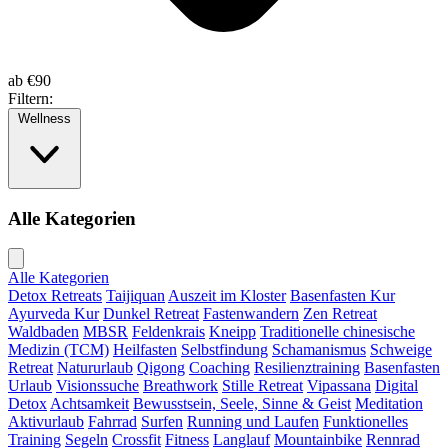
ab
€90
Filtern:
Wellness
Alle Kategorien
Alle Kategorien
Detox Retreats
Taijiquan
Auszeit im Kloster
Basenfasten Kur
Ayurveda Kur
Dunkel Retreat
Fastenwandern
Zen Retreat
Waldbaden
MBSR
Feldenkrais
Kneipp
Traditionelle chinesische
Medizin (TCM)
Heilfasten
Selbstfindung
Schamanismus
Schweige
Retreat
Natururlaub
Qigong
Coaching
Resilienztraining
Basenfasten
Urlaub
Visionssuche
Breathwork
Stille Retreat
Vipassana
Digital
Detox
Achtsamkeit
Bewusstsein, Seele, Sinne & Geist
Meditation
Aktivurlaub
Fahrrad
Surfen
Running und Laufen
Funktionelles
Training
Segeln
Crossfit
Fitness
Langlauf
Mountainbike
Rennrad