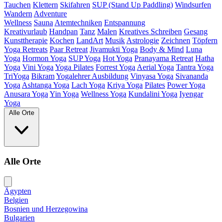
Tauchen
Klettern
Skifahren
SUP (Stand Up Paddling)
Windsurfen
Wandern
Adventure
Wellness
Sauna
Atemtechniken
Entspannung
Kreativurlaub
Handpan
Tanz
Malen
Kreatives Schreiben
Gesang
Kunsttherapie
Kochen
LandArt
Musik
Astrologie
Zeichnen
Töpfern
Yoga Retreats
Paar Retreat
Jivamukti Yoga
Body & Mind
Luna
Yoga
Hormon Yoga
SUP Yoga
Hot Yoga
Pranayama Retreat
Hatha
Yoga
Vini Yoga
Yoga Pilates
Forrest Yoga
Aerial Yoga
Tantra Yoga
TriYoga
Bikram
Yogalehrer Ausbildung
Vinyasa Yoga
Sivananda
Yoga
Ashtanga Yoga
Lach Yoga
Kriya Yoga
Pilates
Power Yoga
Anusara Yoga
Yin Yoga
Wellness Yoga
Kundalini Yoga
Iyengar
Yoga
Alle Orte
Alle Orte
Ägypten
Belgien
Bosnien und Herzegowina
Bulgarien