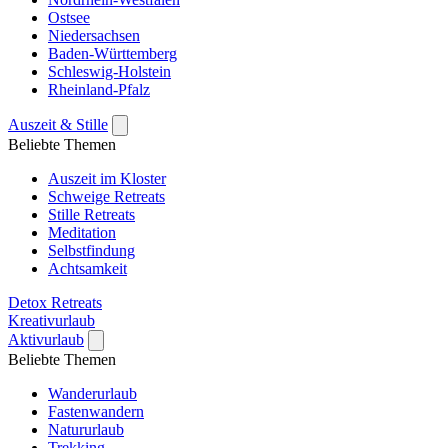
Ostsee
Niedersachsen
Baden-Württemberg
Schleswig-Holstein
Rheinland-Pfalz
Auszeit & Stille
Beliebte Themen
Auszeit im Kloster
Schweige Retreats
Stille Retreats
Meditation
Selbstfindung
Achtsamkeit
Detox Retreats
Kreativurlaub
Aktivurlaub
Beliebte Themen
Wanderurlaub
Fastenwandern
Natururlaub
Trekking