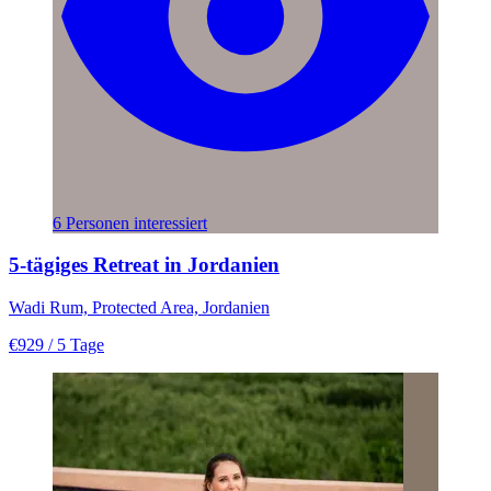
6 Personen interessiert
5-tägiges Retreat in Jordanien
Wadi Rum, Protected Area, Jordanien
€929
/ 5 Tage