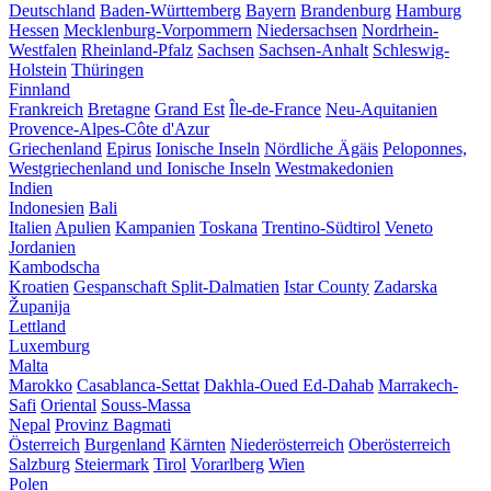
Deutschland
Baden-Württemberg
Bayern
Brandenburg
Hamburg
Hessen
Mecklenburg-Vorpommern
Niedersachsen
Nordrhein-
Westfalen
Rheinland-Pfalz
Sachsen
Sachsen-Anhalt
Schleswig-
Holstein
Thüringen
Finnland
Frankreich
Bretagne
Grand Est
Île-de-France
Neu-Aquitanien
Provence-Alpes-Côte d'Azur
Griechenland
Epirus
Ionische Inseln
Nördliche Ägäis
Peloponnes,
Westgriechenland und Ionische Inseln
Westmakedonien
Indien
Indonesien
Bali
Italien
Apulien
Kampanien
Toskana
Trentino-Südtirol
Veneto
Jordanien
Kambodscha
Kroatien
Gespanschaft Split-Dalmatien
Istar County
Zadarska
Županija
Lettland
Luxemburg
Malta
Marokko
Casablanca-Settat
Dakhla-Oued Ed-Dahab
Marrakech-
Safi
Oriental
Souss-Massa
Nepal
Provinz Bagmati
Österreich
Burgenland
Kärnten
Niederösterreich
Oberösterreich
Salzburg
Steiermark
Tirol
Vorarlberg
Wien
Polen