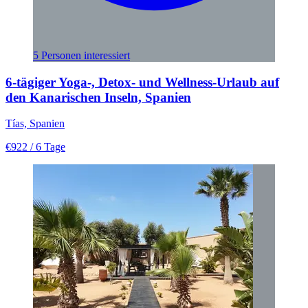
5 Personen interessiert
6-tägiger Yoga-, Detox- und Wellness-Urlaub auf
den Kanarischen Inseln, Spanien
Tías, Spanien
€922
/ 6 Tage