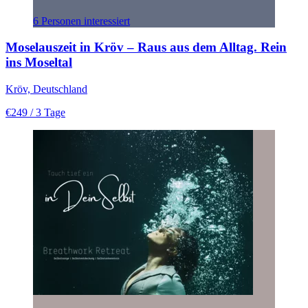
6 Personen interessiert
Moselauszeit in Kröv – Raus aus dem Alltag. Rein
ins Moseltal
Kröv, Deutschland
€249
/ 3 Tage